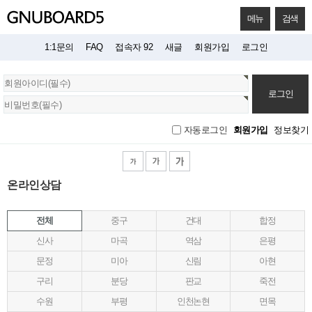
메뉴
검색
1:1문의
FAQ
접속자 92
새글
회원가입
로그인
회
원
로
그
회원가입
정보찾기
자동로그인
인
온라인상담
전체
중구
건대
합정
신사
마곡
역삼
은평
문정
미아
신림
아현
구리
분당
판교
죽전
수원
부평
인천논현
면목